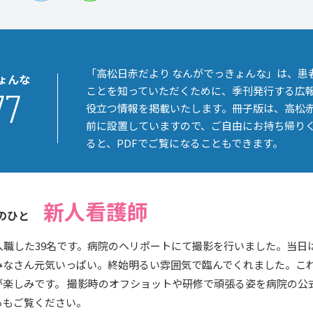
「高松日赤だより なんがでっきょんな」は、患
ょんな
ことを知っていただくために、季刊発行する広
77
役立つ情報を掲載いたします。冊子版は、高松
前に設置していますので、ご自由にお持ち帰り
ると、PDFでご覧になることもできます。
新人看護師
紙のひと
に入職した39名です。病院のヘリポートにて撮影を行いました。当
みなさん元気いっぱい。終始明るい雰囲気で臨んでくれました。こ
楽しみです。 撮影時のオフショットや研修で頑張る姿を病院の公式I
らもご覧ください。