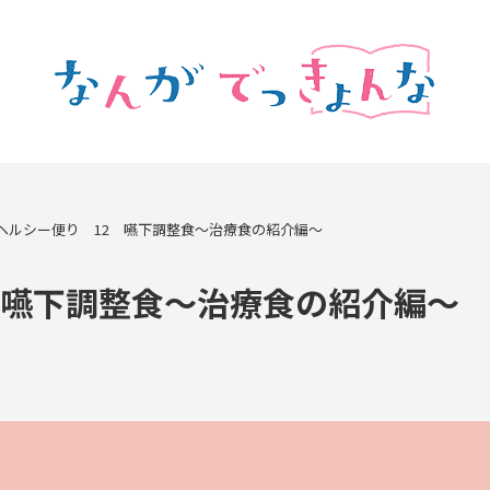
ヘルシー便り 12 嚥下調整食～治療食の紹介編～
 嚥下調整食～治療食の紹介編～