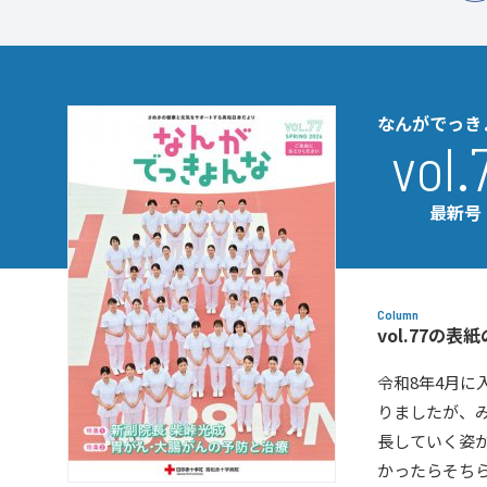
なんがでっき
vol.
最新号
Column
vol.77の表
令和8年4月
りましたが、
長していく姿が
かったらそち