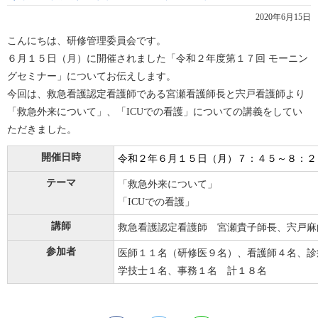
2020年6月15日
こんにちは、研修管理委員会です。
６月１５日（月）に開催されました「令和２年度第１７回 モーニン
グセミナー」についてお伝えします。
今回は、救急看護認定看護師である宮瀬看護師長と宍戸看護師より
「救急外来について」、「ICUでの看護」についての講義をしてい
ただきました。
開催日時
令和２年６
月１５
日（月）７：４５～８：２
テーマ
「救急外来について」
「ICUでの看護」
講師
救急看護認定看護師 宮瀬貴子師長、宍戸麻
参加者
医師１１名（研修医９名）、看護師４名、診
学技士１名、事務１名 計１８名