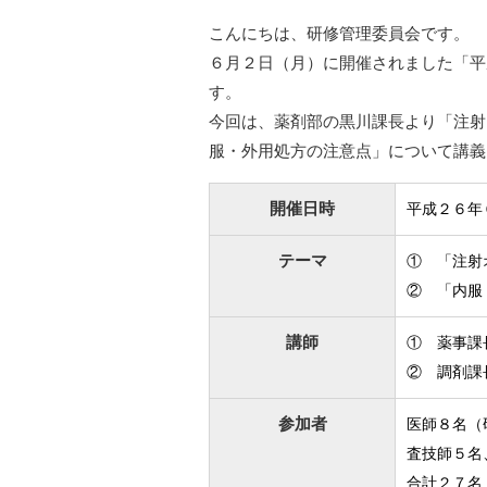
こんにちは、研修管理委員会です。
６月２日（月）に開催されました「平
す。
今回は、薬剤部の黒川課長より「注射
服・外用処方の注意点」について講義
開催日時
平成２６年
テーマ
① 「注射
② 「内服
講師
① 薬事課
② 調剤課
参加者
医師８
名（
査技師５名
合計２７