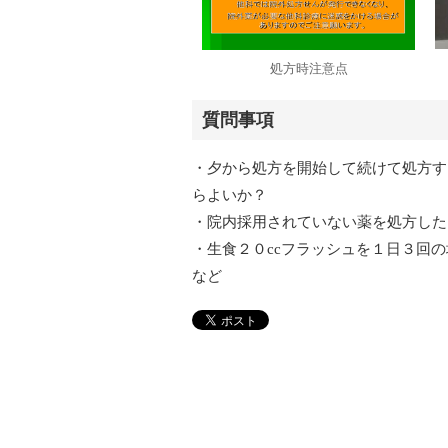
処方時注意点
質問事項
・夕から処方を開始して続けて処方す
らよいか？
・院内採用されていない薬を処方した
・生食２０ccフラッシュを１日３回の
など