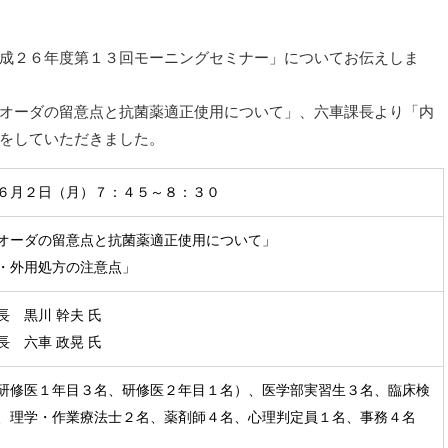
成２６年度第１３回モーニングセミナー」についてお伝えしま
オーダの留意点と抗菌薬適正使用について」、六車課長より「内
をしていただきました。
６月２
日（月）７：４５～８：３０
オーダの留意点と抗菌薬適正使用について」
・外用処方の注意点」
長 黒川 幹夫 氏
長 六車 政晃 氏
研修医１年目３名、研修医２年目１名）、医学部実習生３名、臨床検
、理学・作業療法士２名、薬剤師４名、心理判定員１名、事務４名
名