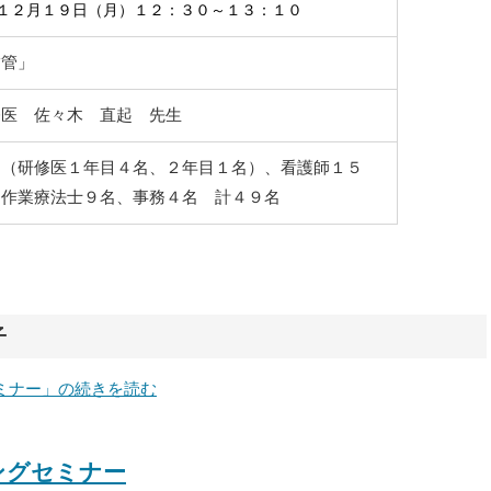
１２月１９
日（月）１２：３０～１３：１０
挿管」
修医 佐々木 直起 先生
名（研修医１年目４名、２年目１名）、看護師１５
・作業療法士９名、事務４名 計４９名
子
セミナー」の続きを読む
ニングセミナー