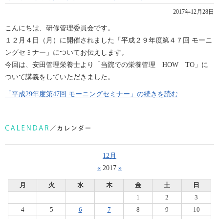
2017年12月28日
こんにちは、研修管理委員会です。
１２月４日（月）に開催されました「平成２９年度第４７回 モーニ
ングセミナー」についてお伝えします。
今回は、安田管理栄養士より「当院での栄養管理 HOW TO」に
ついて講義をしていただきました。
「平成29年度第47回 モーニングセミナー」の続きを読む
12月
«
2017
»
月
火
水
木
金
土
日
1
2
3
4
5
6
7
8
9
10