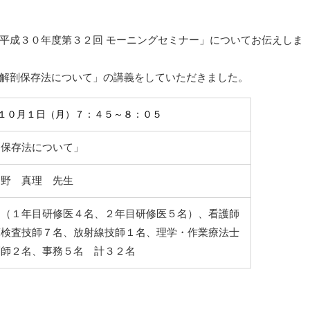
平成３０年度第３２回 モーニングセミナー」についてお伝えしま
解剖保存法について」の講義をしていただきました。
１０
月１
日（月）７：４５～８：０５
剖保存法について」
神野 真理 先生
名（１年目研修医４名、２年目研修医５名）、看護師
床検査技師７名、放射線技師１名、理学・作業療法士
剤師２名、事務５名 計３２名