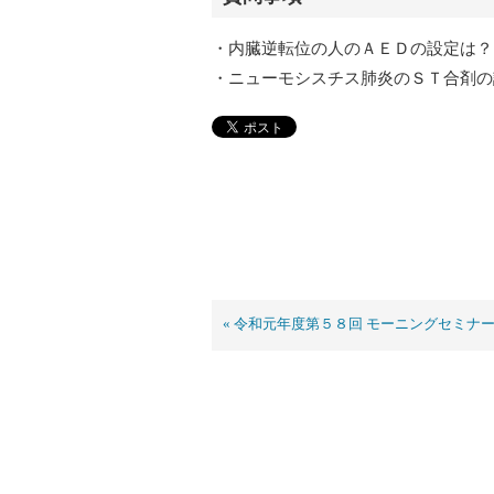
・内臓逆転位の人のＡＥＤの設定は？
・ニューモシスチス肺炎のＳＴ合剤の
« 令和元年度第５８回 モーニングセミナ