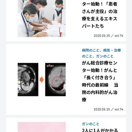
ター始動！「患者
さんが主役」の治
療を支えるエキス
パートたち
2025.09.26
vol.74
病院のこと、病気・治療
のこと、ガンのこと
がん総合診療セン
ター始動！がんと
「長く付き合う」
時代の最前線 当
院の内科的がん治
療
2025.09.26
vol.74
ガンのこと
2人に1人がかかる