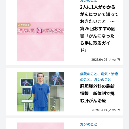
ガンのこと
2人に1人がかかる
がんについて知って
おきたいこと ～
第26回おすすめ図
書「がんになった
ら手に取るガイ
ド」
2026.04.03
vol.76
病院のこと、病気・治療
のこと、ガンのこと
肝胆膵外科の最新
情報 新体制で挑
む肝がん治療
2026.03.24
vol.76
ガンのこと