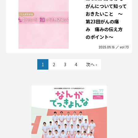
がんについて知って
おきたいこと ～
第23回がんの痛
み 痛みの伝え方
のポイント～
2025.06.19
vol.73
1
2
3
4
次へ ›